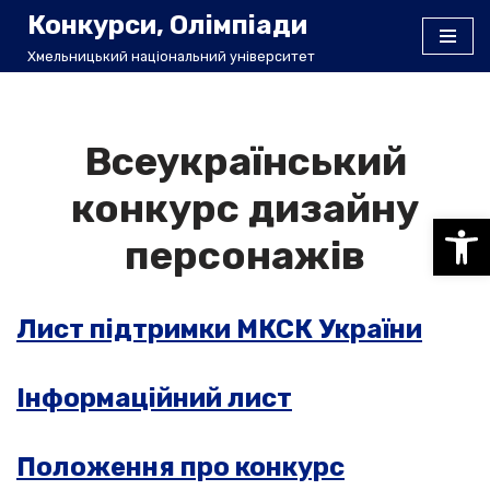
Конкурси, Олімпіади
Хмельницький національний університет
Перейти
до
вмісту
Всеукраїнський
конкурс дизайну
Відкри
персонажів
Лист підтримки МКСК України
Інформаційний лист
Положення про конкурс