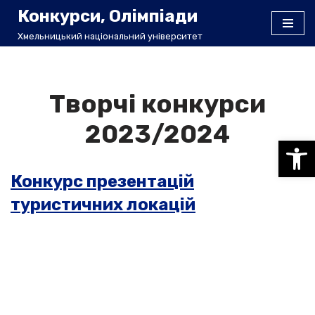
Конкурси, Олімпіади
Хмельницький національний університет
Перейти
до
вмісту
Творчі конкурси
2023/2024
Відкри
Конкурс презентацій
туристичних локацій