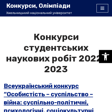
Конкурси, Олімпіади
Хмельницький національний університет
Перейти
до
вмісту
Конкурси
студентських
Відкри
наукових робіт 2022-
2023
Всеукраїнський конкурс
“Особистість – суспільство –
війна: суспільно-політичні,
психологічні, соціокультурні