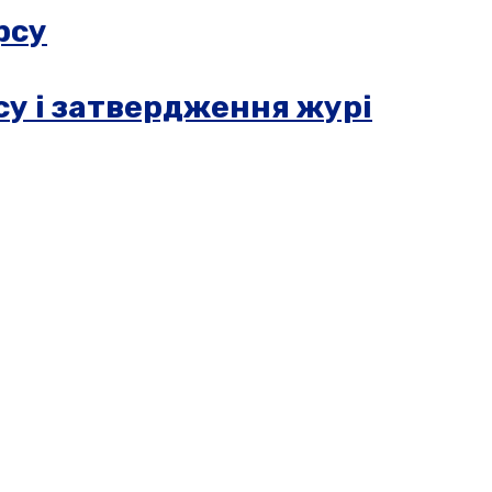
рсу
су і затвердження журі