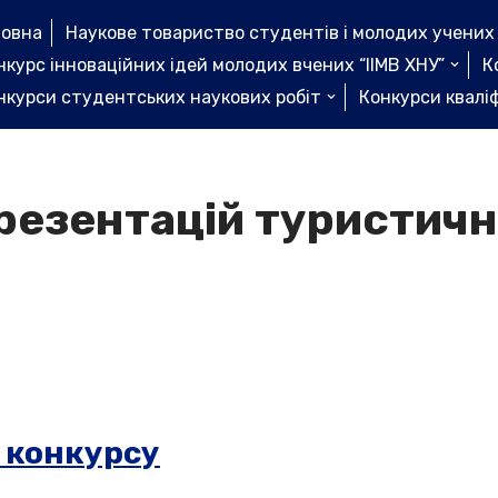
ловна
Наукове товариство студентів і молодих учених
нкурс інноваційних ідей молодих вчених “ІІМВ ХНУ”
К
нкурси студентських наукових робіт
Конкурси кваліф
резентацій туристичн
 конкурсу