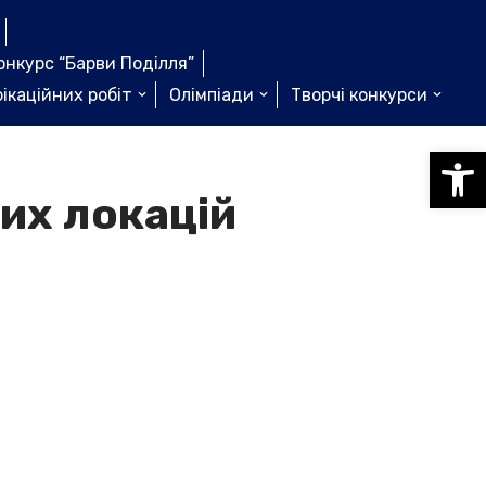
онкурс “Барви Поділля”
ікаційних робіт
Олімпіади
Творчі конкурси
Відкри
их локацій