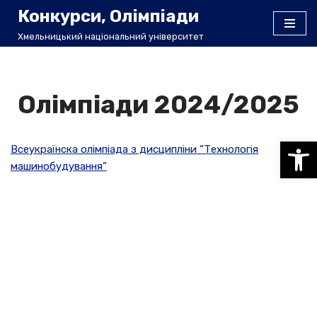
Конкурси, Олімпіади
Хмельницький національний університет
Перейти
до
вмісту
Олімпіади 2024/2025
Відкри
Всеукраїнска олімпіада з дисципліни “Технологія
машинобудування”