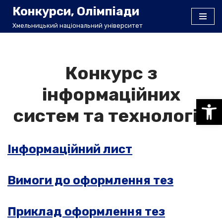
Конкурси, Олімпіади
Хмельницький національний університет
Перейти
до
вмісту
Конкурс з
інформаційних
Відкри
систем та технологій
Інформаційний лист
Вимоги до оформлення тез
Приклад оформлення тез