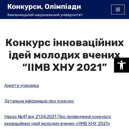
Конкурси, Олімпіади
Хмельницький національний університет
Перейти
до
вмісту
Конкурс інноваційних
ідей молодих вчених
Відкри
“ІІМВ ХНУ 2021”
Анкета учасника
Детальна інформація про конкурс
Наказ №41 від 21.04.2021 Про проведення конкурсу
інноваційних ідей молодих вчених «ІІМВ ХНУ 2021»