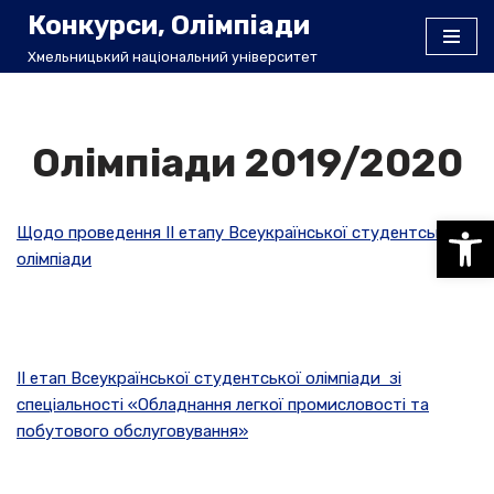
Конкурси, Олімпіади
Хмельницький національний університет
Перейти
до
вмісту
Олімпіади 2019/2020
Відкри
Щодо проведення ІІ етапу Всеукраїнської студентської
олімпіади
ІI етап Всеукраїнської студентської олімпіади зі
спеціальності «Обладнання легкої промисловості та
побутового обслуговування»